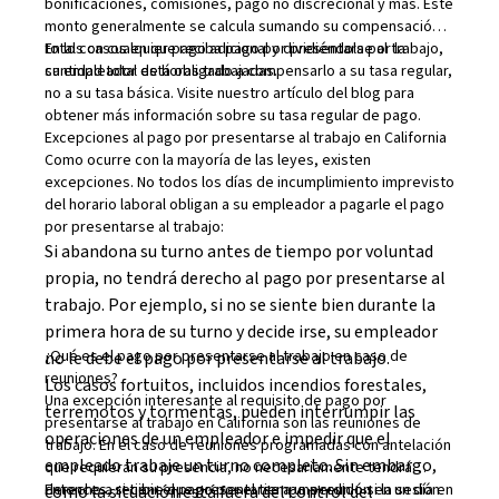
bonificaciones, comisiones, pago no discrecional y más. Este
monto generalmente se calcula sumando su compensación
total con cualquier pago adicional y dividiéndola por la
En los casos en que reciba pago por presentarse al trabajo,
cantidad total de horas trabajadas.
su empleador está obligado a compensarlo a su tasa regular,
no a su tasa básica. Visite nuestro artículo del blog para
obtener más información sobre su
tasa regular de pago.
Excepciones al pago por presentarse al trabajo en California
Como ocurre con la mayoría de las leyes, existen
excepciones. No todos los días de incumplimiento imprevisto
del horario laboral obligan a su empleador a pagarle el pago
por presentarse al trabajo:
Si
abandona su turno antes de tiempo por voluntad
propia
, no tendrá derecho al pago por presentarse al
trabajo. Por ejemplo, si no se siente bien durante la
primera hora de su turno y decide irse, su empleador
¿Qué es el pago por presentarse al trabajo en caso de
no le debe el pago por presentarse al trabajo.
reuniones?
Los
casos fortuitos
, incluidos incendios forestales,
Una excepción interesante al requisito de pago por
terremotos y tormentas, pueden interrumpir las
presentarse al trabajo en California son las reuniones de
operaciones de un empleador e impedir que el
trabajo. En el caso de reuniones programadas con antelación
empleado trabaje un turno completo. Sin embargo,
que requieran su presencia, no necesariamente tendrá
derecho a recibir el pago por el tiempo perdido si la sesión
Entonces, si tiene que presentarse a una reunión en un día en
como la situación está fuera del control del