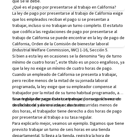
que se le debe.
¿Qué es el pago por presentarse al trabajo en California?
La ley de pago por presentarse al trabajo de California exige
que los empleados reciban el pago si se presentan a
trabajar, incluso si no trabajan un turno completo. El estatuto
que codifica las regulaciones de pago por presentarse al
trabajo de California se puede encontrar en la ley de pago de
California, Orden de la Comisión de bienestar laboral
(Industrial Welfare Commission, IWC) 1-16, Sección 5
.
Si bien a esta ley en ocasiones se la denomina “ley de turno
mínimo de cuatro horas”, este título es un poco engañoso, ya
que la ley no exige un mínimo de cuatro horas de pago.
Cuando un empleado de California se presenta a trabajar,
pero recibe
menos de la mitad
de su jornada laboral
programada, la ley exige que su empleador compense al
trabajador por la
mitad de su turno habitual programado
, a su
tasa regular de pago
Si un trabajador se presenta a trabajar por segunda vez en
. Esta compensación no será menor de
dos horas de salario ni mayor de cuatro.
un día laboral y es enviado a casa
transcurridas menos de
dos horas
, el trabajador tiene derecho a
dos horas de pago
por presentarse al trabajo
a su tasa regular.
Para explicarlo mejor, veamos un ejemplo. Digamos que tiene
previsto trabajar un turno de seis horas en una tienda
departamental. Si llega a la tienda, registra la hora de