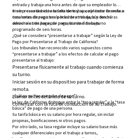
entrada y trabaja una hora antes de que su empleador lo
envíe a casa debido a la falta de trabajo, aún tiene derecho a
Si se presenta a este mismo turno y su empleador lo envía a
tres horas de pago: una por la hora trabajada y dos horas
casa antes de registrar la hora de entrada, aún tendrá
adicionales de pago por presentarse al trabajo.
derecho a tres horas de pago, la mitad de su turno
programado de seis horas.
¿Qué se considera “presentarse a trabajar” según la Ley de
Pago por Presentarse al Trabajo de California?
Los tribunales han reconocido varios supuestos como
“presentarse a trabajar” a los efectos de calcular el pago
presentarse al trabajo:
Presentarse físicamente al trabajo cuando comienza
su turno.
Iniciar sesión en su dispositivo para trabajar de forma
remota.
¿Cuál es mi “tasa regular de pago”?
Llamar antes del inicio de su turno.
La ley de California distingue entre la “tasa regular” y la “tasa
Comenzar con la ruta de conducción de su trabajo.
básica” de pago de una persona.
Su tarifa básica es su salario por hora regular, sin incluir
propinas, bonificaciones ni otros pagos.
Por otro lado, su tasa regular incluye su salario base más
cualquier diferenciales por el trabajo a turnos,